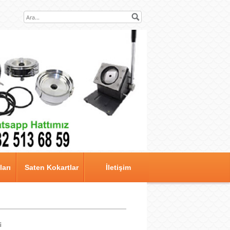
arı
Saten Kokartlar
İletişim
i